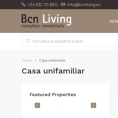
+34 932 131 850
info@bcnliving.es
Inici
Home
Casa unifamiliar
Casa unifamiliar
Featured Properties
950.000€
Carrer de Balmes, Barcelona, España
ALQUILER
DESTACADO
VENTA
DESTA