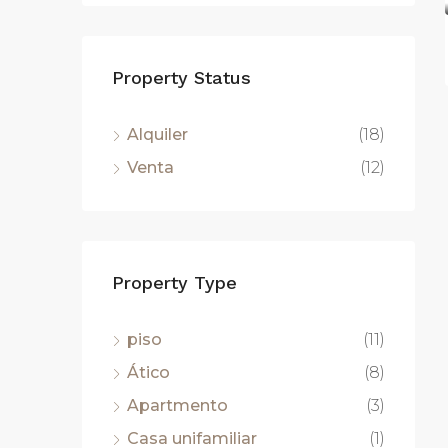
Property Status
1.670
Paseo del Taulat, 283, Barcelona, España
Alquiler
(18)
Venta
(12)
Property Type
piso
(11)
Ático
(8)
Apartmento
(3)
Casa unifamiliar
(1)