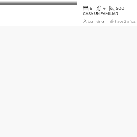
6
4
500
CASA UNIFAMILIAR
bcnliving
hace 2 años
.000€
2.800€
Carrer de la Ciutat de Balaguer, 42, Barcelona, España