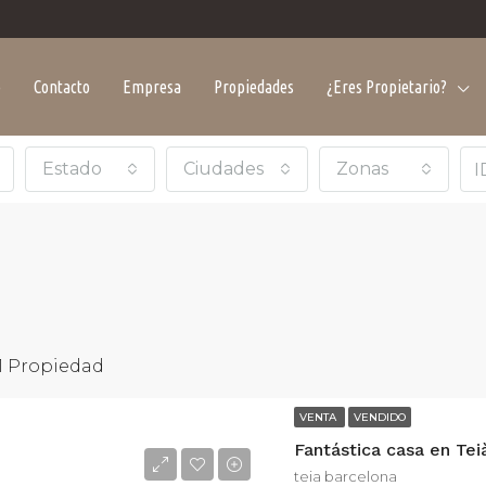
o
Contacto
Empresa
Propiedades
¿Eres Propietario?
Estado
Ciudades
Zonas
1 Propiedad
VENTA
VENDIDO
Fantástica casa en Tei
CADO
VENTA
DESTACADO
ALQUIL
teia barcelona