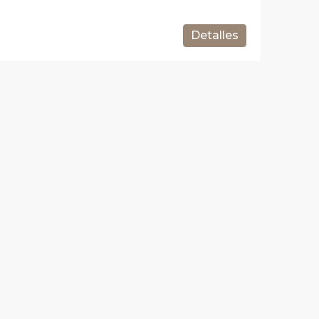
Detalles
950.000€
1.670.000€
Paseo del Taulat, 283, Barcelona, España
Carrer de Balmes, Barcelona, España