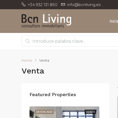
+34 932 131 850
info@bcnliving.es
Inici
Home
Venta
Venta
Featured Properties
ALQUILER
DESTACADO
VENTA
DESTA