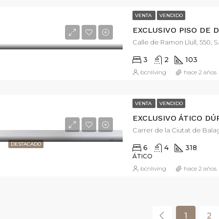
VENTA
VENDIDO
Calle de Ramon Llull, 550, 
3
2
103
bcnliving
hace 2 años
VENTA
VENDIDO
EXCLUSIVO ÁTICO DÚ
Carrer de la Ciutat de Bala
DESTACADO
6
4
318
ÁTICO
bcnliving
hace 2 años
1
2