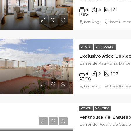
4
3
171
PISO
bcnliving
hace 10 mes
VENTA
RESERVADO
Carrer de Pau Alsina, Barc
4
2
107
ÁTICO
bcnliving
hace 11 mese
VENTA
VENDIDO
Carrer de Rosalía de Castro