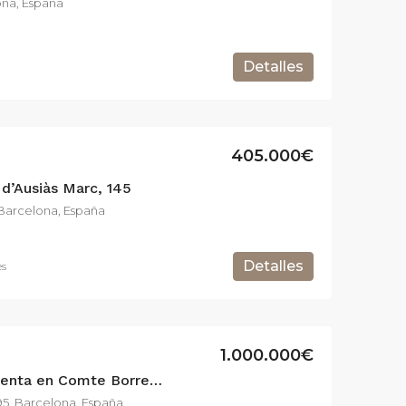
ona, España
Detalles
950.000€
1.670.000€
Paseo del Taulat, 283, Barcelona, España
Carrer de Balmes, Barcelona, España
405.000€
 d’Ausiàs Marc, 145
, Barcelona, España
Detalles
es
1.000.000€
Espectacular piso en venta en Comte Borrell, Barcelona — Zona peatonal junto a Av. Roma
95, Barcelona, España