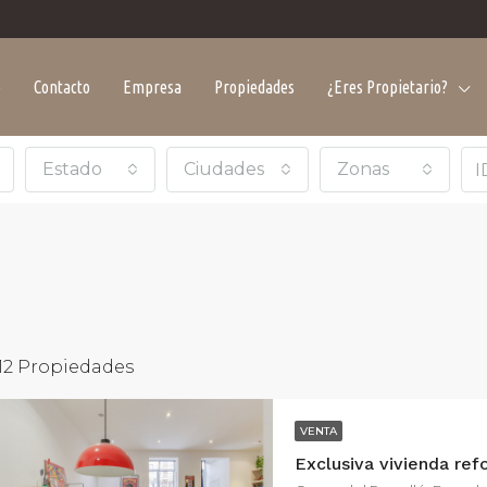
o
Contacto
Empresa
Propiedades
¿Eres Propietario?
Estado
Ciudades
Zonas
12 Propiedades
VENTA
CADO
VENTA
DESTACADO
ALQUIL