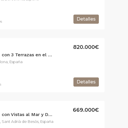
Detalles
es
820.000€
Exclusivo Ático Dúplex con 3 Terrazas en el Corazón del Barrio de Gracia.
elona, España
Detalles
s
669.000€
Penthouse de Ensueño con Vistas al Mar y Diseño Moderno de 134m2 y 40 m2 de terraza.
, Sant Adrià de Besòs, España