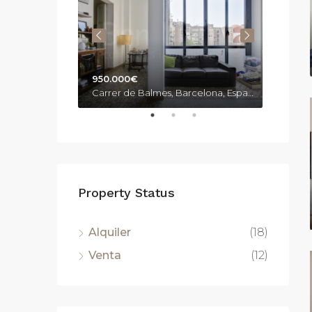
950.000€
1.670
Paseo del Taulat, 283, Barcelona, España
Carrer de Balmes, Barcelona, España
Property Status
Alquiler
(18)
Venta
(12)