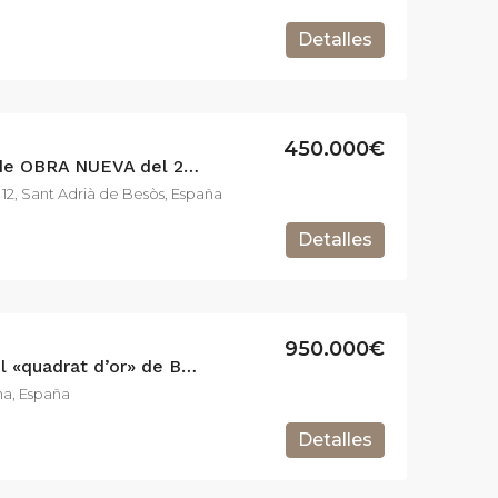
Detalles
450.000€
ESPECTACULAR piso de OBRA NUEVA del 2021 en la zona de la catalana.
 12, Sant Adrià de Besòs, España
Detalles
950.000€
Espectacular piso en el «quadrat d’or» de Barcelona.
na, España
Detalles