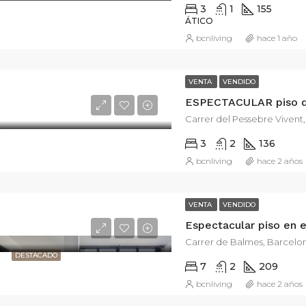
3
1
155
ÁTICO
bcnliving
hace 1 año
VENTA
VENDIDO
Carrer del Pessebre Vivent,
3
2
136
bcnliving
hace 2 años
VENTA
VENDIDO
Carrer de Balmes, Barcelo
DESTACADO
7
2
209
bcnliving
hace 2 años