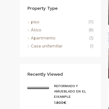
Property Type
piso
(11)
Ático
(8)
Apartmento
(3)
Casa unifamiliar
(1)
Recently Viewed
REFORMADO Y
AMUEBLADO EN EL
EIXAMPLE
1.800€