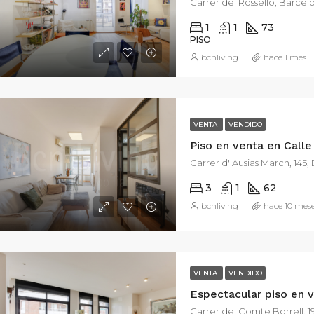
Carrer del Rosselló, Barcel
1
1
73
PISO
bcnliving
hace 1 mes
.000€
2.800€
Carrer de la Ciutat de Balaguer, 42, Barcelona, España
VENTA
VENDIDO
Piso en venta en Calle
Carrer d' Ausias March, 145
3
1
62
bcnliving
hace 10 mes
VENTA
VENDIDO
Carrer del Comte Borrell, 1