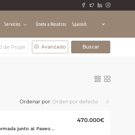
Servicios
Únete a Nosotros
Avanzado
Buscar
Ordenar por:
Orden por defecto
470.000€
Exclusiva vivienda reformada junto al Paseo de Sant Joan
ER
DESTACADO
VENTA
DESTACADO