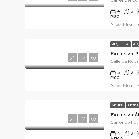
Carrer del Com
4
3
PISO
bcnliving
ALQUILER
AL
Calle de Roca
3
2
PISO
bcnliving
VENTA
RESER
Carrer de Pau 
4
2
ÁTICO