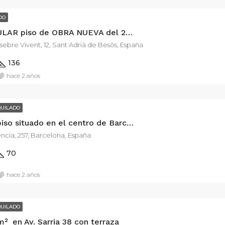
DO
ESPECTACULAR piso de OBRA NUEVA del 2021 en la zona de la catalana.
sebre Vivent, 12, Sant Adrià de Besòs, España
136
hace 2 años
QUILADO
Excelente piso situado en el centro de Barcelona
ncia, 257, Barcelona, España
70
hace 2 años
QUILADO
m² en Av. Sarria 38 con terraza