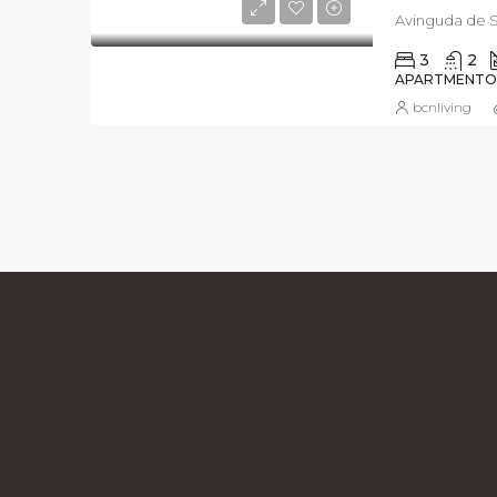
Avinguda de S
3
2
APARTMENTO
bcnliving