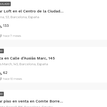
QUILADO
Espectacular Loft en el Centro de la Ciudad – Calle Girona
na, 53, Barcelona, España
133
hace 7 meses
DO
ta en Calle d’Ausiàs Marc, 145
as March, 145, Barcelona, España
62
hace 10 meses
DO
Espectacular piso en venta en Comte Borrell, Barcelona — Zona peatonal junto a Av. Roma