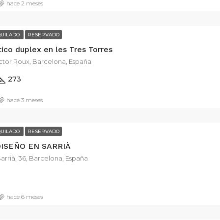
hace 2 meses
QUILADO
RESERVADO
tico duplex en les Tres Torres
ctor Roux, Barcelona, España
273
hace 3 meses
QUILADO
RESERVADO
DISEÑO EN SARRIÀ
arrià, 36, Barcelona, España
hace 6 meses