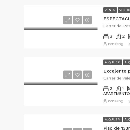
VENTA
VENDI
Carrer del Pes
3
2
bcnliving
ALQUILER
AL
Carrer de Valè
2
1
APARTMENTO
bcnliving
ALQUILER
AL
Piso de 133