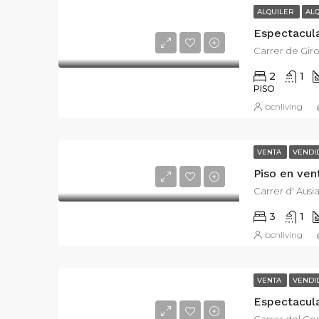
ALQUILER
AL
Carrer de Giro
2
1
PISO
bcnliving
VENTA
VENDI
Piso en ven
Carrer d' Ausi
3
1
bcnliving
VENTA
VENDI