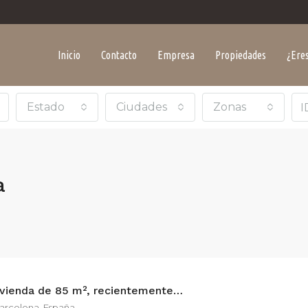
Inicio
Contacto
Empresa
Propiedades
¿Eres
Estado
Ciudades
Zonas
a
Exclusiva vivienda de 85 m², recientemente reformada en Via Augusta.
Barcelona, España