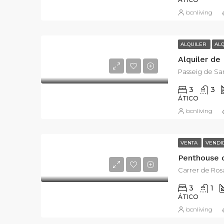
bcnliving
ALQUILER
AL
Passeig de San
3
3
ÁTICO
bcnliving
VENTA
VENDI
Carrer de Rosa
3
1
ÁTICO
bcnliving