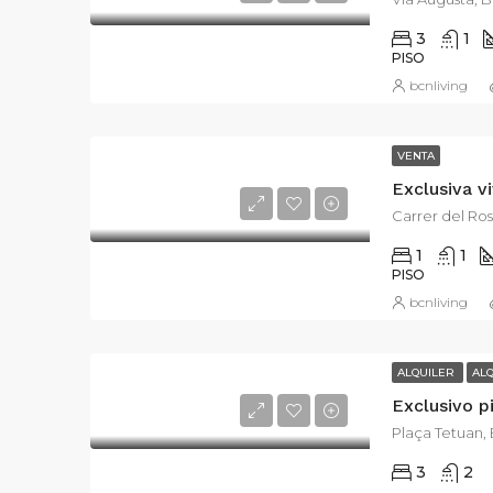
3
1
PISO
bcnliving
VENTA
Carrer del Ros
1
1
PISO
bcnliving
ALQUILER
AL
Exclusivo p
Plaça Tetuan,
3
2