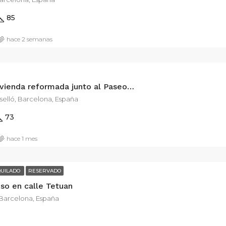
85
hace 2 semanas
Exclusiva vivienda reformada junto al Paseo de Sant Joan
selló, Barcelona, España
73
hace 1 mes
QUILADO
RESERVADO
iso en calle Tetuan
 Barcelona, España