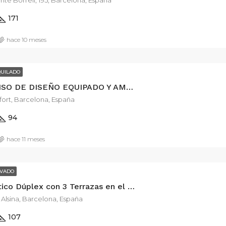
te Borrell, 195, Barcelona, España
171
hace 10 meses
QUILADO
Exclusivo PISO DE DISEÑO EQUIPADO Y AMUEBLADO de 3 habitaciones
fort, Barcelona, España
94
hace 11 meses
VADO
Exclusivo Ático Dúplex con 3 Terrazas en el Corazón del Barrio de Gracia.
Alsina, Barcelona, España
107