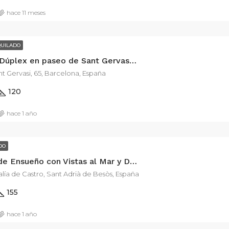
hace 11 meses
QUILADO
Alquiler de Dúplex en paseo de Sant Gervasi, 65
t Gervasi, 65, Barcelona, España
120
hace 1 año
DO
Penthouse de Ensueño con Vistas al Mar y Diseño Moderno de 134m2 y 40 m2 de terraza.
lía de Castro, Sant Adrià de Besòs, España
155
hace 1 año