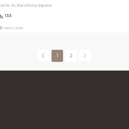
arrià, 34, Barcelona, España
133
hace 2 años
1
2