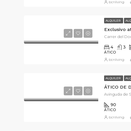
bcnliving
ALQUILER
AL
Exclusivo a
Carrer del Do
4
3
ÁTICO
bcnliving
ALQUILER
AL
ÁTICO DE 
Avinguda de S
90
ÁTICO
bcnliving