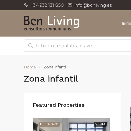
+34 932 131 850
info@bcnliving.es
Inici
Home
Zona infantil
Zona infantil
Featured Properties
ALQUILER
DESTACADO
VENTA
DESTA