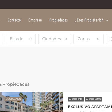
o
Contacto
Empresa
Propiedades
¿Eres Propietario?
Estado
Ciudades
Zonas
2 Propiedades
DESTACADO
ALQUILER
ALQUILADO
CADO
VENTA
DESTACADO
ALQUIL