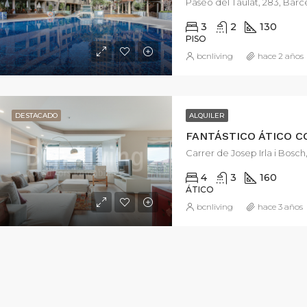
Paseo del Taulat, 283, Barc
3
2
130
PISO
bcnliving
hace 2 años
.000€
2.800€
Carrer de la Ciutat de Balaguer, 42, Barcelona, España
DESTACADO
ALQUILER
Carrer de Josep Irla i Bosch
4
3
160
ÁTICO
bcnliving
hace 3 años