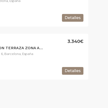
elona, España
Detalles
950.000€
1.670.000€
Paseo del Taulat, 283, Barcelona, España
Carrer de Balmes, Barcelona, España
3.340€
FANTÁSTICO ÁTICO CON TERRAZA ZONA ALTA DE BARCELONA
, 6, Barcelona, España
Detalles