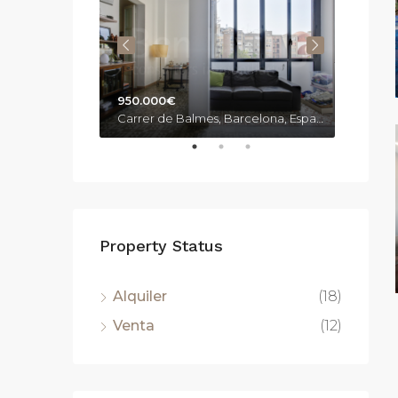
950.000€
1.670
Paseo del Taulat, 283, Barcelona, España
Carrer de Balmes, Barcelona, España
Property Status
Alquiler
(18)
Venta
(12)