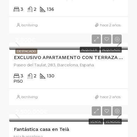
3
2
136
bcnliving
hace 2 años
2.800€
ALQUILER
ALQUILADO
DESTACADO
EXCLUSIVO APARTAMENTO CON TERRAZA Y PISCINA
Paseo del Taulat, 283, Barcelona, España
3
2
130
PISO
bcnliving
hace 2 años
2.500.000€
VENTA
VENDIDO
Fantástica casa en Teià
teia barcelona