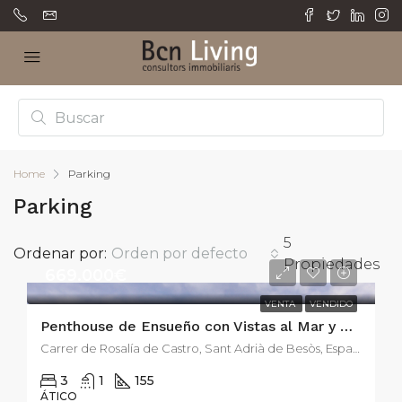
Home
Parking
Parking
5
Ordenar por:
Orden por defecto
Propiedades
669.000€
VENTA
VENDIDO
Penthouse de Ensueño con Vistas al Mar y Diseño Moderno de 134m2 y 40 m2 de terraza.
Carrer de Rosalía de Castro, Sant Adrià de Besòs, España
3
1
155
ÁTICO