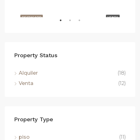
Carrer de Balmes, Barcelona, España
ILER
DESTACADO
VENTA
DE
Property Status
Alquiler
(18)
1.6
Venta
(12)
Property Type
piso
(11)