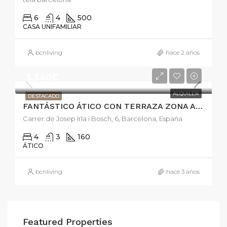
6
4
500
CASA UNIFAMILIAR
bcnliving
hace 2 años
3.340€
ALQUILER
DESTACADO
FANTÁSTICO ÁTICO CON TERRAZA ZONA ALTA DE BARCELONA
Carrer de Josep Irla i Bosch, 6, Barcelona, España
4
3
160
ÁTICO
bcnliving
hace 3 años
Featured Properties
950.000€