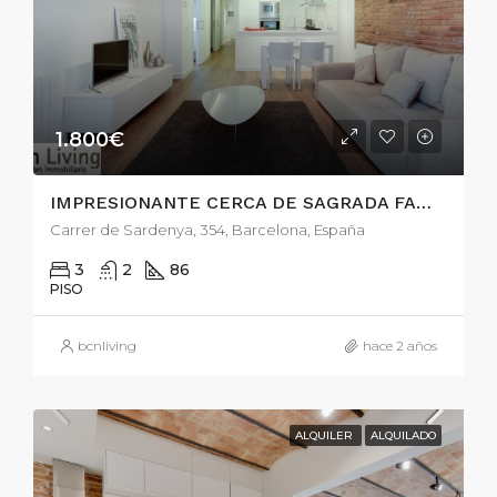
1.800€
IMPRESIONANTE CERCA DE SAGRADA FAMILIA
Carrer de Sardenya, 354, Barcelona, España
3
2
86
PISO
bcnliving
hace 2 años
ALQUILER
ALQUILADO