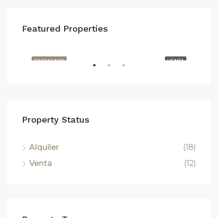
Featured Properties
950.000€
1.6
Carrer de Balmes, Barcelona, España
ILER
DESTACADO
VENTA
DE
Property Status
Alquiler
(18)
Venta
(12)