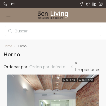
Home
Horno
Horno
8
Ordenar por:
Orden por defecto
Propiedades
ALQUILER
ALQUILADO