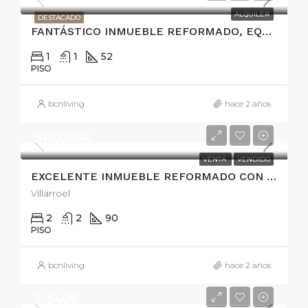
ALQUILER
DESTACADO
FANTÁSTICO INMUEBLE REFORMADO, EQUIPADO Y AMUEBLADO EN EL EIXAMPLE
1
1
52
PISO
bcnliving
hace 2 años
510.000€
VENTA
VENDIDO
EXCELENTE INMUEBLE REFORMADO CON TERRAZA
Villarroel
2
2
90
PISO
bcnliving
hace 2 años
3.340€