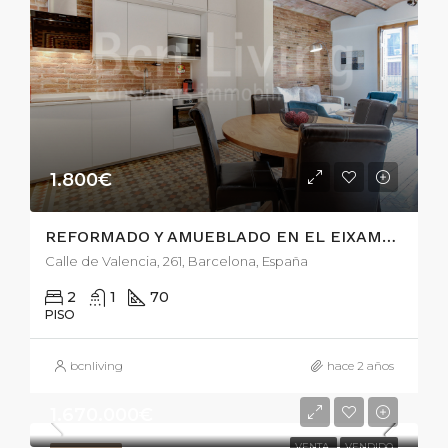
1.800€
REFORMADO Y AMUEBLADO EN EL EIXAMPLE
Calle de Valencia, 261, Barcelona, España
2
1
70
PISO
bcnliving
hace 2 años
1.670.000€
VENTA
VENDIDO