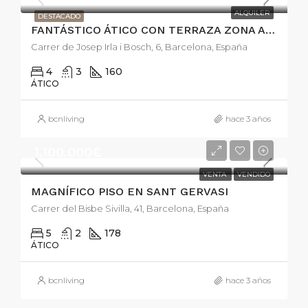
ALQUILER
DESTACADO
FANTÁSTICO ÁTICO CON TERRAZA ZONA ALTA DE BARCELONA
Carrer de Josep Irla i Bosch, 6, Barcelona, España
4
3
160
ÁTICO
bcnliving
hace 3 años
1.100.000€
VENTA
VENDIDO
MAGNÍFICO PISO EN SANT GERVASI
Carrer del Bisbe Sivilla, 41, Barcelona, España
5
2
178
ÁTICO
bcnliving
hace 3 años