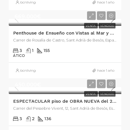
bcnliving
hace 1 año
669.000€
VENTA
VENDIDO
Penthouse de Ensueño con Vistas al Mar y Diseño Moderno de 134m2 y 40 m2 de terraza.
Carrer de Rosalía de Castro, Sant Adrià de Besòs, España
3
1
155
ÁTICO
bcnliving
hace 1 año
450.000€
VENTA
VENDIDO
ESPECTACULAR piso de OBRA NUEVA del 2021 en la zona de la catalana.
Carrer del Pessebre Vivent, 12, Sant Adrià de Besòs, España
3
2
136