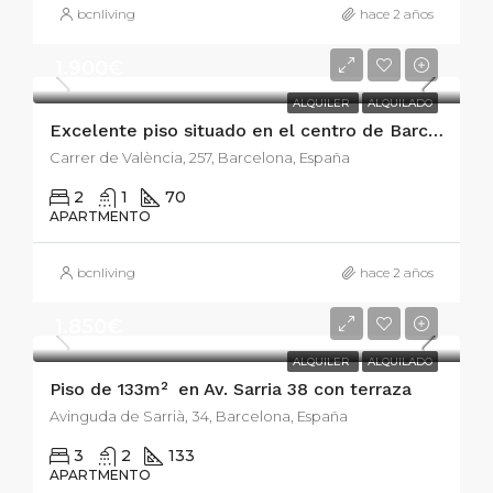
bcnliving
hace 2 años
1.900€
ALQUILER
ALQUILADO
Excelente piso situado en el centro de Barcelona
Carrer de València, 257, Barcelona, España
2
1
70
APARTMENTO
bcnliving
hace 2 años
1.850€
ALQUILER
ALQUILADO
Piso de 133m² en Av. Sarria 38 con terraza
Avinguda de Sarrià, 34, Barcelona, España
3
2
133
APARTMENTO