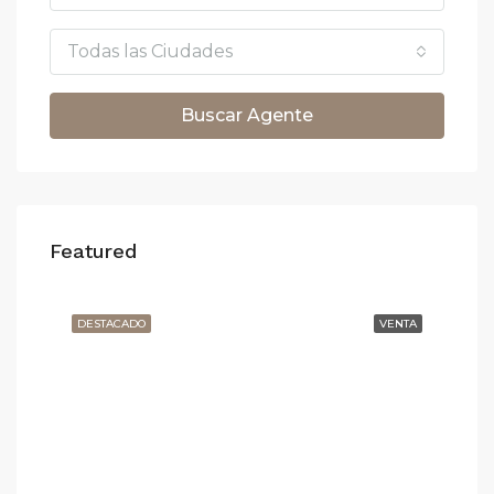
Todas las Ciudades
Buscar Agente
Featured
950.000€
1.6
Carrer de Balmes, Barcelona, España
ILER
DESTACADO
VENTA
DE