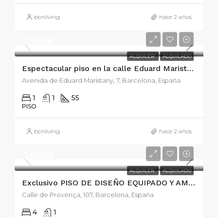
bcnliving
hace 2 años
1.500€
ALQUILER
ALQUILADO
Espectacular piso en la calle Eduard Maristany
Avenida de Eduard Maristany, 7, Barcelona, España
1
1
55
PISO
bcnliving
hace 2 años
1.600€
ALQUILER
ALQUILADO
Exclusivo PISO DE DISEÑO EQUIPADO Y AMUEBLADO EN CALLE PROVENÇA 107
Calle de Provença, 107, Barcelona, España
4
1