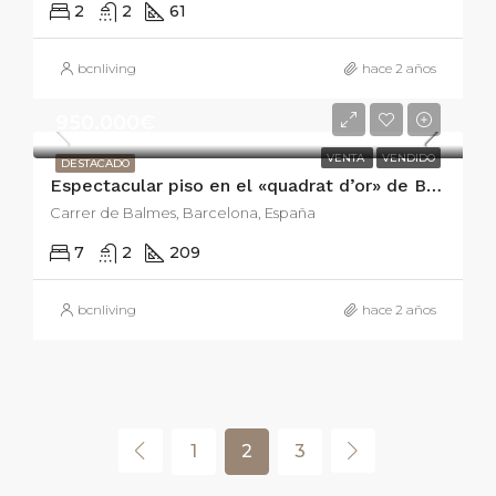
2
2
61
bcnliving
hace 2 años
950.000€
VENTA
VENDIDO
DESTACADO
Espectacular piso en el «quadrat d’or» de Barcelona.
Carrer de Balmes, Barcelona, España
7
2
209
bcnliving
hace 2 años
1
2
3