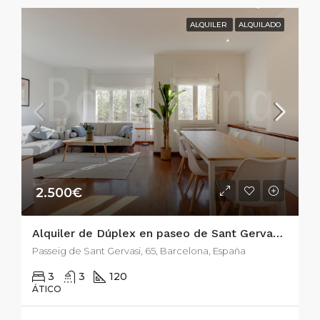
ALQUILER
ALQUILADO
2.500€
Alquiler de Dúplex en paseo de Sant Gervasi, 65
Passeig de Sant Gervasi, 65, Barcelona, España
3
3
120
ÁTICO